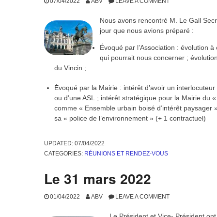
avril 2022
23/04/2022
ABV
LEAVE A COMMENT
Les administrateurs de 
du Président pour trai
Point sur les adhésion
adhérents ;
Nécessité de vigilance 
;
Prochaine révision du 
Arrêté d’une stratégie ;
Personnes à rencontrer.
UPDATED:
23/04/2022
CATEGORIES:
RÉUNIONS ET RENDEZ-VOUS
Réunion en Mairie le 5 avr
07/04/2022
ABV
LEAVE A COMMENT