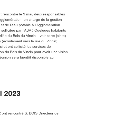
s n°28 de janvier 2026 et par « cartons
ée Générale Ordinaire Annuelle.
sa qualité de Président en exercice de
comme secrétaire de l’Assemblée.
iation s’est déroulée le 12 mars 2026 à
ations de Vannes. Vous en trouverez sur
mblée, mais vous pouvez aussi en
 exemplaire au secrétariat :
.com
ssainissement de