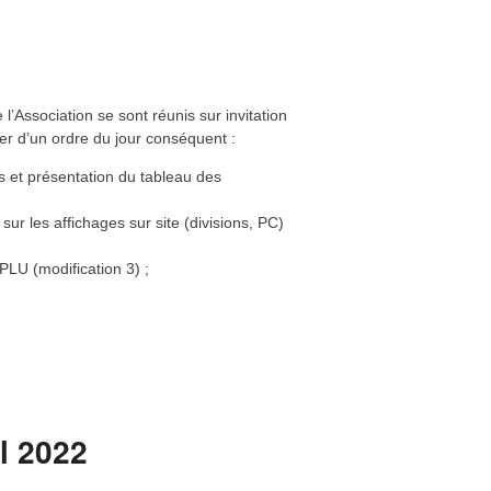
LTER&A le 4 mai
 avocat. Échange sur différents points
nistration le 20