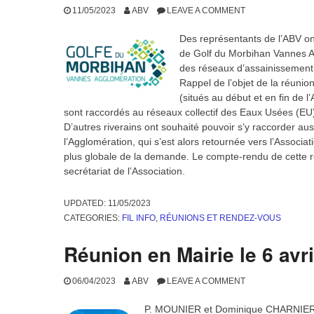
sur le site de l’Association, par notes d’information
d’invitation » distribués dans les boîtes aux lettres),
l’Association du Bois du Vincin a tenu son Assembl
L’Assemblée est présidée par M. Pascal Mounier, en 
l’Association. Christine Bouzin Sand est désignée 
L’AGO de notre assoc
la Maison des Associ
le site ce PV d’asse
demander par mail un
boisduvincin@gmail
UPDATED:
19/03/2026
CATEGORIES:
RÉUNIONS ET RENDEZ-VOUS
Réunion avec le service a
GMVA le 9 mai 2023