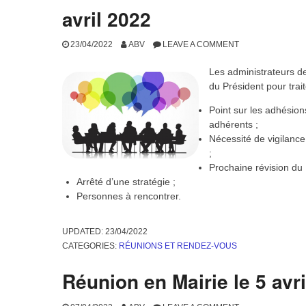
CATEGORIES:
RÉUNIONS ET RENDEZ-VOUS
Contact et rendez-vous A
2022
09/05/2022
ABV
LEAVE A COMMENT
Prise de contact avec Loïc Bourdin,
juridiques, liés au droit foncier
UPDATED:
09/05/2022
CATEGORIES:
RÉUNIONS ET RENDEZ-VOUS
Réunion du Conseil d’Admi