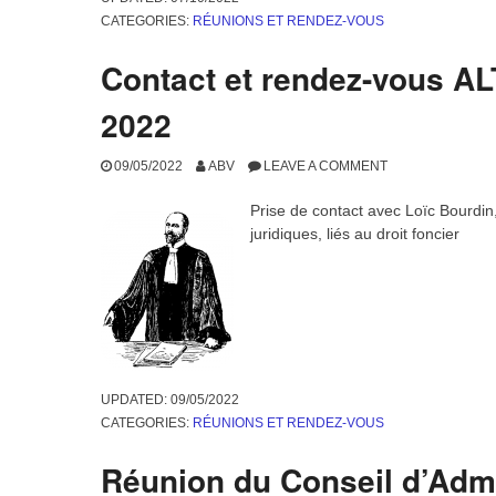
UPDATED:
26/12/2022
CATEGORIES:
RÉUNIONS ET RENDEZ-VOUS
Réunions d’octobre
07/10/2022
ABV
LEAVE A COMMENT
Conseil d’Administration, le 4 octobr
Ordre du jour : Point rapide sur les dossiers en cours, r
Prochains contacts avec la mairie de Vannes
Réunion en mairie, le 9 octobre
.
En présence de deux élus : Hortense le Pape (Maire adj
affaires foncières et domaniales, des bâtiments et de l’ha
Berre Urbaniste.
Thèmes évoqués : Présentation de l’association, prochai
l’ABV.
UPDATED:
07/10/2022