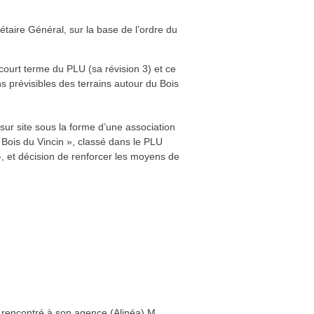
l’Association se sont réunis sur invitation
ter d’un ordre du jour conséquent :
s et présentation du tableau des
sur les affichages sur site (divisions, PC)
PLU (modification 3) ;
il 2022