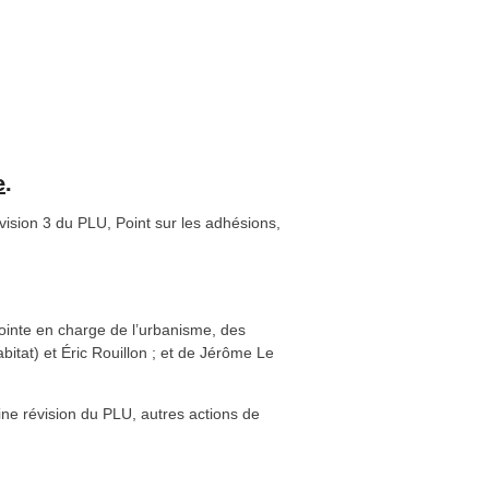
S. BOIS a présenté son service et P.
is du Vincin, ainsi que les actions de
’horizon des sujets qui nous préoccupent et
 décembre 2022
ecrétaire général de la Mairie de Vannes.
isions de terrain, permis de construire
chaine révision 3 du PLUS de Vannes et les
is du Vincin, de part et d’autre du ruisseau