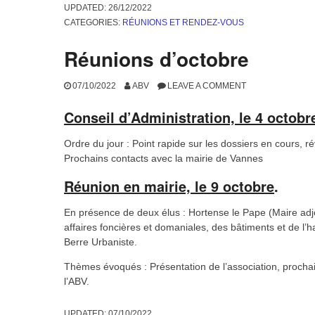
l’Aménagement de la ville de Vannes. 
MOUNIER les spécificités du site du Bo
l’Association. S’en est suivi un tour d
notamment de la révision du PLU.
UPDATED:
06/04/2023
CATEGORIES:
RÉUNIONS ET RENDEZ-VOUS
Réunion en mairie – le 19
26/12/2022
ABV
LEAVE A COMMENT
Notre association a rencontré le S
Ont été évoqués divers points : div
accordés, etc. Mais surtout la pro
points concernant l’évolution du Bo
de Fétan Blay.