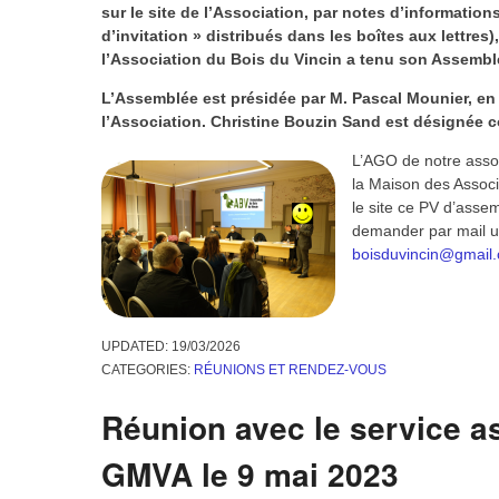
Catégorie :
Réunions et r
AGO 2026
07/04/2025
ABV
LEAVE A COMMENT
L’an deux mille vingt-six,
le 12 mars à 18 heures à la Maison des Association
sur convocation de son Président envoyée par courri
puis le 28 janvier (pour correction de date), en co