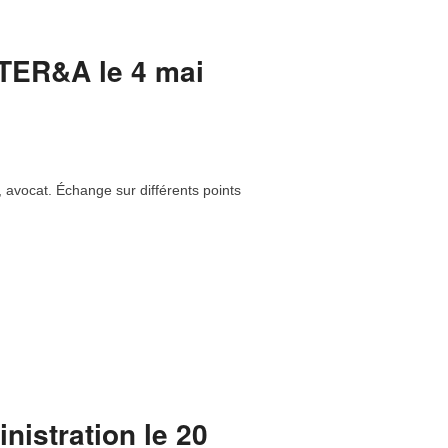
e
.
évision 3 du PLU, Point sur les adhésions,
ointe en charge de l’urbanisme, des
bitat) et Éric Rouillon ; et de Jérôme Le
ne révision du PLU, autres actions de