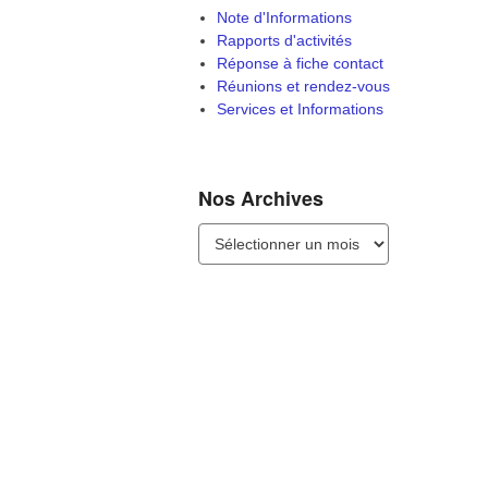
Quoi de neuf ?
Fête des voisins
AGO 2026
Déambulation règlementaire
Modif 3 du PLU
Enquête publique
A consulter
Fil info