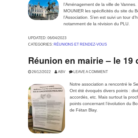
11/05/2023
ABV
LEAVE A COMMENT
Des représentants de l’ABV on
de Golf du Morbihan Vannes A
des réseaux d’assainissement 
Rappel de l’objet de la réunion
(situés au début et en fin de l’
sont raccordés au réseaux collectif des Eaux Usées (EU)
D’autres riverains ont souhaité pouvoir s’y raccorder aussi
l’Agglomération, qui s’est alors retournée vers l’Associat
plus globale de la demande. Le compte-rendu de cette r
secrétariat de l’Association.
UPDATED:
11/05/2023
CATEGORIES:
FIL INFO
,
RÉUNIONS ET RENDEZ-VOUS
Réunion en Mairie le 6 avr
06/04/2023
ABV
LEAVE A COMMENT
P. MOUNIER et Dominique CHARNIER o