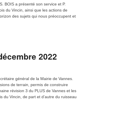
t rencontré le 9 mai, deux responsables
gglomération, en charge de la gestion
et de l’eau potable à l’Agglomération.
 sollicitée par l’ABV
:
Quelques habitants
Allée du Bois du Vincin – voir carte jointe)
 (écoulement vers la rue du Vincin).
 et ont sollicité les services de
ion du Bois du Vincin pour avoir une vision
éunion sera bientôt disponible au
il 2023
nt rencontré S. BOIS Directeur de